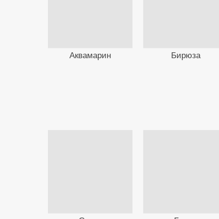
Аквамарин
Бирюза